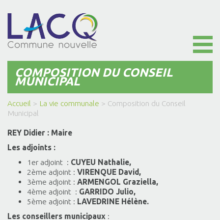
Toggl
naviga
COMPOSITION DU CONSEIL
MUNICIPAL
Accueil
>
La vie communale
>
Composition du Conseil
Municipal
REY Didier : Maire
Les adjoints :
1er adjoint :
CUYEU Nathalie,
2ème adjoint :
VIRENQUE David,
3ème adjoint :
ARMENGOL Graziella,
4ème adjoint :
GARRIDO Julio,
5ème adjoint :
LAVEDRINE Hélène.
Les conseillers municipaux
: