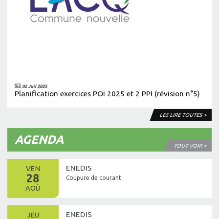
02 Juil 2025
Planification exercices POI 2025 et 2 PPI (révision n°5)
LES LIRE TOUTES >
AGENDA
TOUT VOIR >
ENEDIS
VEN
28
Coupure de courant
AOÛ
ENEDIS
JEU