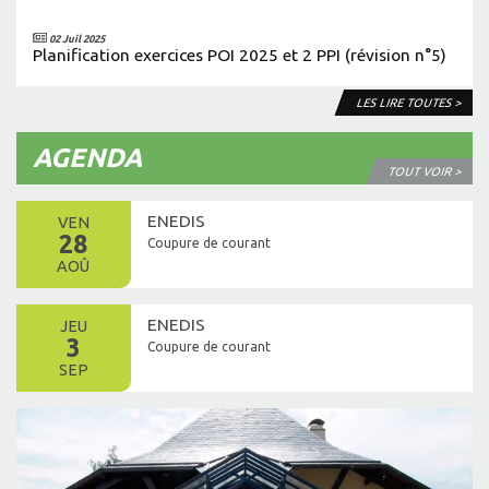
02 Juil 2025
Planification exercices POI 2025 et 2 PPI (révision n°5)
LES LIRE TOUTES >
AGENDA
TOUT VOIR >
ENEDIS
VEN
28
Coupure de courant
AOÛ
ENEDIS
JEU
3
Coupure de courant
SEP