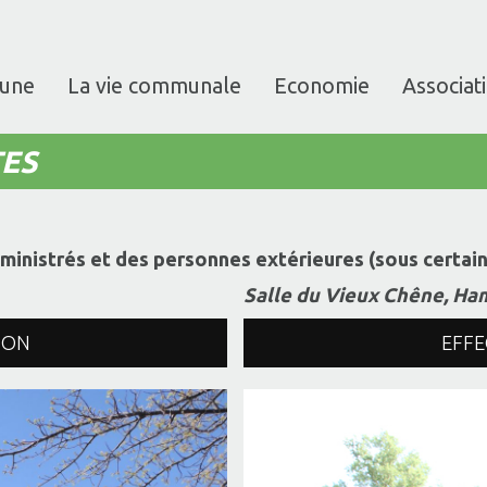
une
La vie communale
Economie
Associat
TES
inistrés et des personnes extérieures (sous certain
Salle du Vieux Chêne, Ha
ION
EFFE