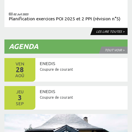
02 Juil 2025
Planification exercices POI 2025 et 2 PPI (révision n°5)
LES LIRE TOUTES >
AGENDA
TOUT VOIR >
ENEDIS
VEN
28
Coupure de courant
AOÛ
ENEDIS
JEU
3
Coupure de courant
SEP