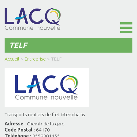
Toggl
naviga
TELF
Accueil
>
Entreprise
>
TELF
Transports routiers de fret interurbains
Adresse
: Chemin de la gare
Code Postal
: 64170
Téléphone
: 0559801155