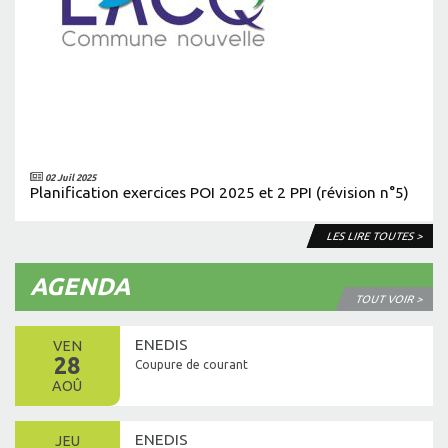
02 Juil 2025
Planification exercices POI 2025 et 2 PPI (révision n°5)
LES LIRE TOUTES >
AGENDA
TOUT VOIR >
ENEDIS
VEN
28
Coupure de courant
AOÛ
ENEDIS
JEU