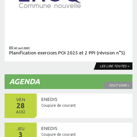
02 Juil 2025
Planification exercices POI 2025 et 2 PPI (révision n°5)
LES LIRE TOUTES >
AGENDA
TOUT VOIR >
ENEDIS
VEN
28
Coupure de courant
AOÛ
ENEDIS
JEU
3
Coupure de courant