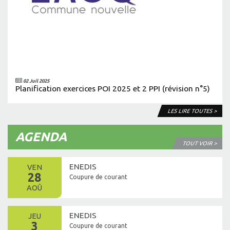
02 Juil 2025
Planification exercices POI 2025 et 2 PPI (révision n°5)
LES LIRE TOUTES >
AGENDA
TOUT VOIR >
ENEDIS
VEN
28
Coupure de courant
AOÛ
ENEDIS
JEU
3
Coupure de courant