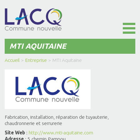
Toggl
naviga
MTI AQUITAINE
Accueil
>
Entreprise
>
MTI Aquitaine
Fabrication, installation, réparation de tuyauterie,
chaudronnerie et serrurerie
Site Web
:
http://www.mti-aquitaine.com
Adresse
: 5 chemin Pampou