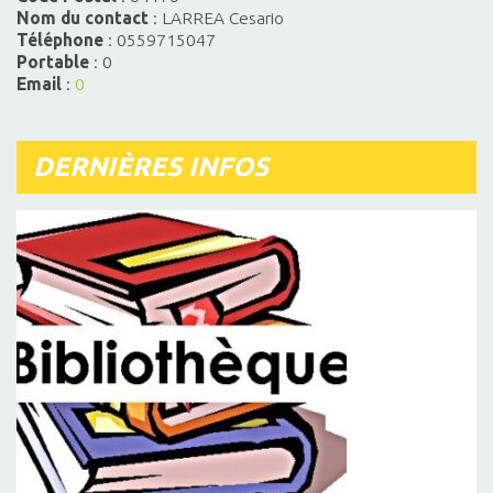
Nom du contact
: LARREA Cesario
Téléphone
: 0559715047
Portable
: 0
Email
:
0
DERNIÈRES INFOS