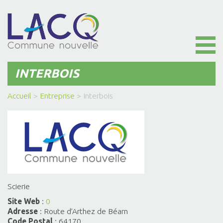
Toggl
naviga
INTERBOIS
Accueil
>
Entreprise
>
Interbois
Scierie
Site Web
:
0
Adresse
: Route d’Arthez de Béarn
Code Postal
: 64170