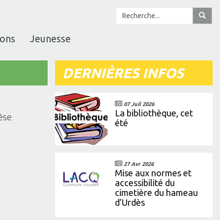
ions
Jeunesse
DERNIÈRES INFOS
07 Juil 2026
La bibliothèque, cet
èse
été
27 Avr 2026
Mise aux normes et
accessibilité du
cimetière du hameau
d’Urdès