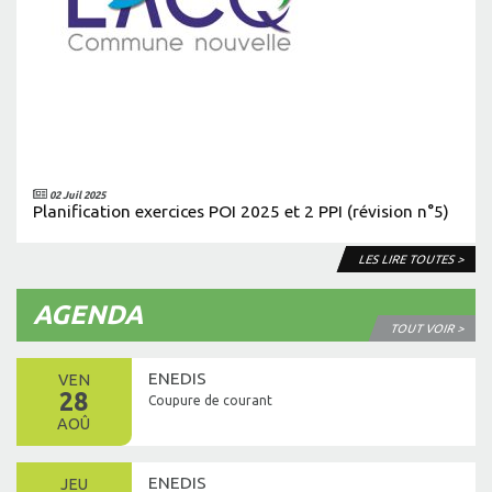
02 Juil 2025
Planification exercices POI 2025 et 2 PPI (révision n°5)
LES LIRE TOUTES >
AGENDA
TOUT VOIR >
ENEDIS
VEN
28
Coupure de courant
AOÛ
ENEDIS
JEU