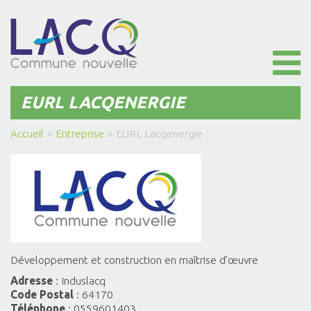
Toggl
naviga
EURL LACQENERGIE
Accueil
>
Entreprise
>
EURL Lacqenergie
Développement et construction en maîtrise d’œuvre
Adresse
: Induslacq
Code Postal
: 64170
Téléphone
: 0559601403