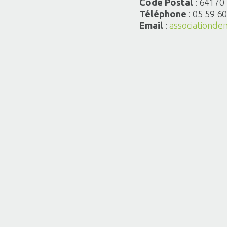
Code Postal
: 64170
Téléphone
: 05 59 60
Email
:
associationd