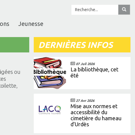
ions
Jeunesse
DERNIÈRES INFOS
07 Juil 2026
La bibliothèque, cet
 âgées ou
été
tes
oilette,
27 Avr 2026
Mise aux normes et
accessibilité du
cimetière du hameau
d’Urdès