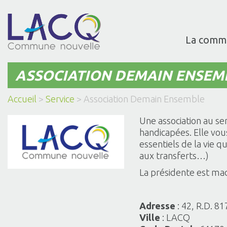
La comm
ASSOCIATION DEMAIN ENSEM
Accueil
>
Service
>
Association Demain Ensemble
Une association au s
handicapées. Elle vou
essentiels de la vie qu
aux transferts…)
La présidente est m
Adresse
: 42, R.D. 81
Ville
: LACQ