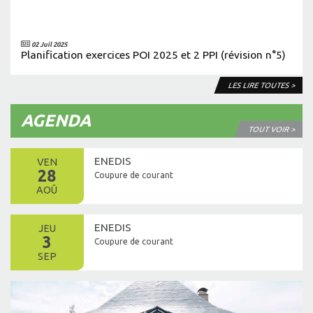
02 Juil 2025
Planification exercices POI 2025 et 2 PPI (révision n°5)
LES LIRE TOUTES >
AGENDA
TOUT VOIR >
ENEDIS
VEN
28
Coupure de courant
AOÛ
ENEDIS
JEU
3
Coupure de courant
SEP