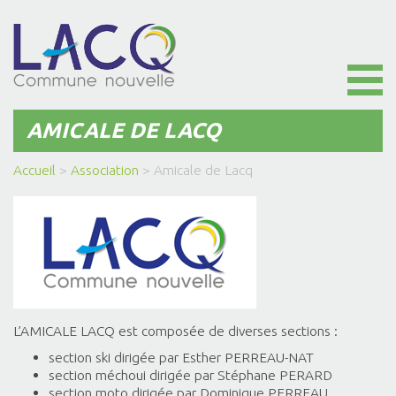
Toggl
naviga
AMICALE DE LACQ
Accueil
>
Association
>
Amicale de Lacq
L’AMICALE LACQ est composée de diverses sections :
section ski dirigée par Esther PERREAU-NAT
section méchoui dirigée par Stéphane PERARD
section moto dirigée par Dominique PERREAU